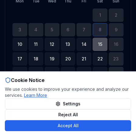
Mon
Tue
Wed
Thu
Fri
Sat
Sun
1
2
3
4
5
6
7
8
9
10
11
12
13
14
15
16
17
18
19
20
21
22
23
24
25
26
27
28
29
30
Cookie Notice
31
We use cookies to improve your experience and analyze our
services.
Learn More
Available
Today
Settings
Reject All
Accept All
Select date